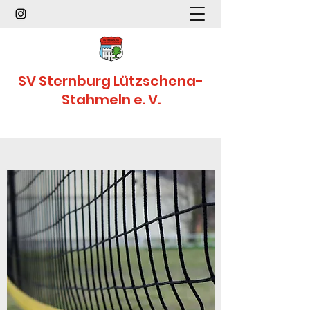
SV Sternburg Lützschena-
Stahmeln e. V.